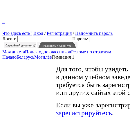
Что здесь есть?
Вход
/
Регистрация
/
Напомнить пароль
Логин:
Пароль:
Моя анкета
Поиск одноклассников
Резюме по отраслям
Начало
Беларусь
Могилёв
Гимназия 1
Для того, чтобы увидеть
в данном учебном заведе
требуется быть зарегист
или других сайтах этой 
Если вы уже зарегистрир
зарегистрируйтесь
.