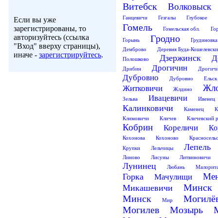
Витебск
Волковыск
Ганцевичи
Гезгалы
Глубокое
Если вы уже
Гомель
зарегистрированы, то
Гомельская обл.
Го
авторизуйтесь (ссылка
Гродно
Горынь
Грудиновка
"Вход" вверху страницы),
Демброво
Деревня Буда-Кошелевски
иначе -
зарегистрируйтесь
.
Дзержинск
Д
Полошково
Дрогичин
Дрибин
Дрогичи
Дубровно
Дубровно
Ельск
Жл
Житковичи
Жлдино
Ивацевичи
Зельва
Ивенец
Калинковичи
Каменец
К
Климовичи
Кличев
Кличевский 
Кобрин
Кореличи
Ко
Кохонова
Кохоново
Красносель
Лепель
Крупки
Лельчицы
Линово
Лисуны
Литвиновичи
Лунинец
Любань
Малорит
Ме
Горка
Мачулищи
Минск
Микашевичи
Минск
Могилё
Мир
Могилев
Мозырь