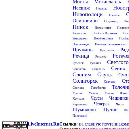
Мосты
Мстиславль
Новог
Несвиж
Несвиж
Новополоцк
Нясвиж
Осиповичи
Островец
Ош
Пинск
Плещеницы
Подсвил
Антополь
Посёлок Воронво
Пос
Копцевичи
Посёлок Лоев
Посёло
Плещеницы
Поселок Бешенковичи
Пружаны
Рад
Пуховичи
Речица
Рогаче
Рогачёв
Светлого
Руденск
Ружаны
Сенно
Свислочь
Свислочь
Слоним
Слуцк
Смол
Солигорск
Ст
Стахово
Толочи
Стохово
Теребличи
Уречье
Ухвала
Ушачи
Фанип
Чашники
Чаусы
Хотимск
Чечерск
Черневичи
Чисть
Шумилино
Щучин
Юх
Полесский
LiveInternet.Ru
Ссылки:
на главную
|
почта
|
знаком