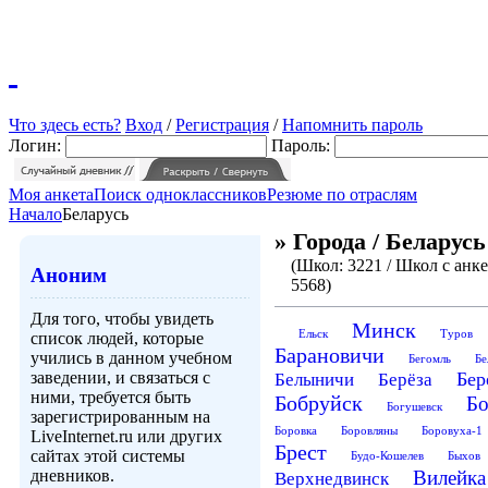
Что здесь есть?
Вход
/
Регистрация
/
Напомнить пароль
Логин:
Пароль:
Моя анкета
Поиск одноклассников
Резюме по отраслям
Начало
Беларусь
» Города / Беларусь
(Школ: 3221 / Школ с анке
Аноним
5568)
Для того, чтобы увидеть
Mинск
Eльск
Tуров
список людей, которые
Барановичи
учились в данном учебном
Бегомль
Бе
заведении, и связаться с
Бер
Белыничи
Берёза
ними, требуется быть
Бобруйск
Бо
Богушевск
зарегистрированным на
Боровка
Боровляны
Боровуха-1
LiveInternet.ru или других
Брест
сайтах этой системы
Будо-Кошелев
Быхов
дневников.
Вилейка
Верхнедвинск