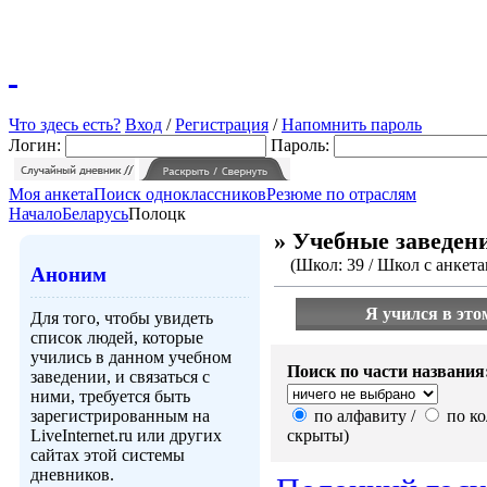
Что здесь есть?
Вход
/
Регистрация
/
Напомнить пароль
Логин:
Пароль:
Моя анкета
Поиск одноклассников
Резюме по отраслям
Начало
Беларусь
Полоцк
» Учебные заведен
(Школ: 39 / Школ с анкетам
Аноним
Я учился в это
Для того, чтобы увидеть
список людей, которые
учились в данном учебном
Поиск по части названия
заведении, и связаться с
ними, требуется быть
зарегистрированным на
по алфавиту /
по ко
LiveInternet.ru или других
скрыты)
сайтах этой системы
дневников.