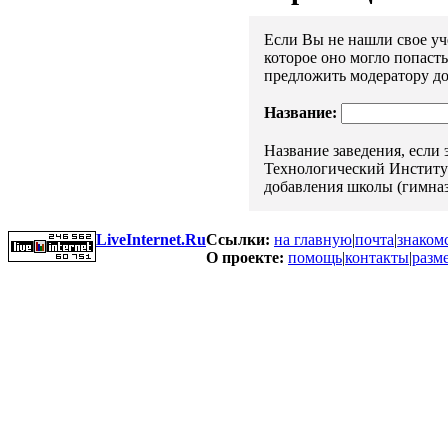
Если Вы не нашли свое уче
которое оно могло попаст
предложить модератору до
Название:
Название заведения, если
Технологический Институт"
добавления школы (гимназ
LiveInternet.Ru
Ссылки:
на главную
|
почта
|
знаком
О проекте:
помощь
|
контакты
|
разм