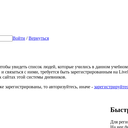
Войти
/
Вернуться
 чтобы увидеть список людей, которые учились в данном учебном
 и связаться с ними, требуется быть зарегистрированным на LiveIn
х сайтах этой системы дневников.
же зарегистрированы, то авторизуйтесь, иначе -
зарегистрируйте
Быст
Для реги
На нее б