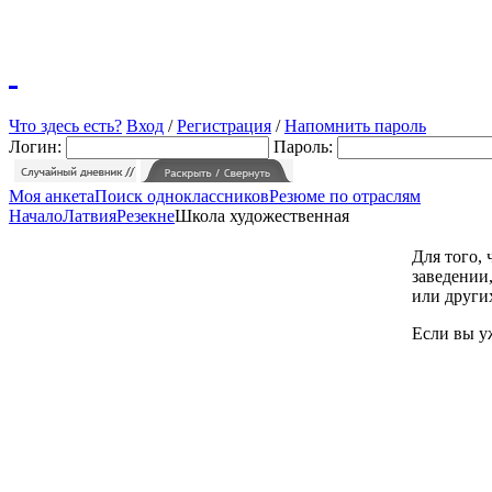
Что здесь есть?
Вход
/
Регистрация
/
Напомнить пароль
Логин:
Пароль:
Моя анкета
Поиск одноклассников
Резюме по отраслям
Начало
Латвия
Резекне
Школа художественная
Для того,
заведении,
или други
Если вы у