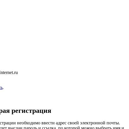
ternet.ru
сь
.
рая регистрация
страции необходимо ввести адрес своей электронной почты.
удет выслан пароль и ссылка, по которой можно выбрать имя и