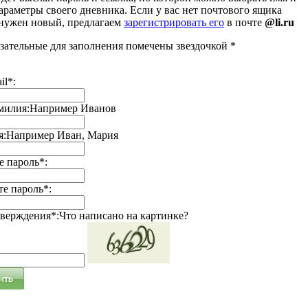
араметры своего дневника. Если у вас нет почтового ящика
 нужен новый, предлагаем
зарегистрировать его
в почте
@li.ru
зательные для заполнения помечены звездочкой *
il*:
милия:
Например Иванов
я:
Например Иван, Мария
 пароль*:
е пароль*:
тверждения*:
Что написано на картинке?