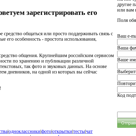
другие п
или вам
оветуем зарегистрировать его
Поля обя
е средство общаться или просто поддерживать связь с
Ваш e-ma
ые его особенность - простота использования,
Ваша фа
е средство общения. Крупнейшим российским сервисом
Ваше им
ожности по хранению и публикации различной
екстовых, так фото и звуковых данных. На основе
Выберите
ем дневников, на одной из которых вы сейчас
Повторит
!
Код под
ства
|
одноклассники
|
фото
|
открытки
|
тесты
|
чат