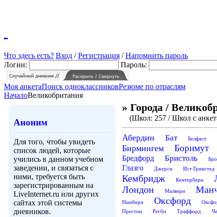
Что здесь есть?
Вход
/
Регистрация
/
Напомнить пароль
Логин:
Пароль:
Моя анкета
Поиск одноклассников
Резюме по отраслям
Начало
Великобритания
» Города / Великоб
(Школ: 257 / Школ с анкет
Аноним
Абердин
Бат
Белфаст
Для того, чтобы увидеть
Борнмут
Бирмингем
список людей, которые
Бристоль
Бредфорд
учились в данном учебном
Бро
заведении, и связаться с
Глазго
Джерси
Ист Гринстед
ними, требуется быть
Кембридж
Кентербери
зарегистрированным на
Лондон
Манч
Малверн
LiveInternet.ru или других
Оксфорд
сайтах этой системы
Ньюбери
Оксфо
дневников.
Престон
Регби
Траффорд
Че