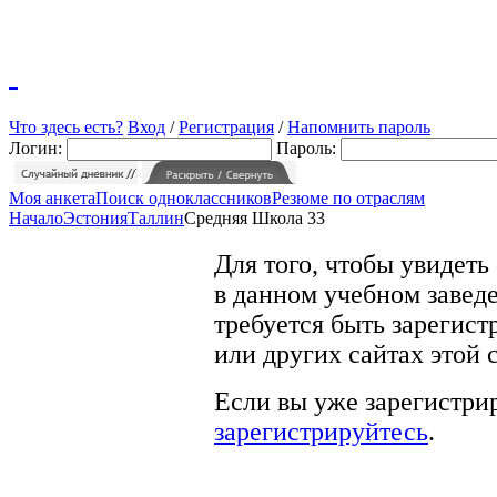
Что здесь есть?
Вход
/
Регистрация
/
Напомнить пароль
Логин:
Пароль:
Моя анкета
Поиск одноклассников
Резюме по отраслям
Начало
Эстония
Таллин
Средняя Школа 33
Для того, чтобы увидеть
в данном учебном заведе
требуется быть зарегист
или других сайтах этой 
Если вы уже зарегистрир
зарегистрируйтесь
.