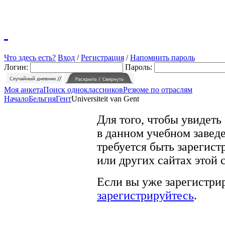
Что здесь есть?
Вход
/
Регистрация
/
Напомнить пароль
Логин:
Пароль:
Моя анкета
Поиск одноклассников
Резюме по отраслям
Начало
Бельгия
Гент
Universiteit van Gent
Для того, чтобы увидеть
в данном учебном заведе
требуется быть зарегист
или других сайтах этой 
Если вы уже зарегистрир
зарегистрируйтесь
.