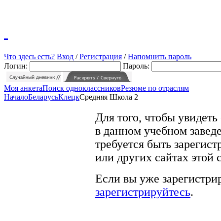
Что здесь есть?
Вход
/
Регистрация
/
Напомнить пароль
Логин:
Пароль:
Моя анкета
Поиск одноклассников
Резюме по отраслям
Начало
Беларусь
Клецк
Средняя Школа 2
Для того, чтобы увидеть
в данном учебном заведе
требуется быть зарегист
или других сайтах этой 
Если вы уже зарегистрир
зарегистрируйтесь
.