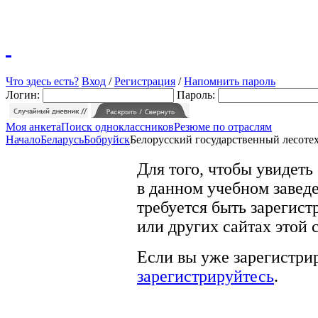
Что здесь есть?
Вход
/
Регистрация
/
Напомнить пароль
Логин:
Пароль:
Моя анкета
Поиск одноклассников
Резюме по отраслям
Начало
Беларусь
Бобруйск
Белорусский государственный лесоте
Для того, чтобы увидеть
в данном учебном заведе
требуется быть зарегист
или других сайтах этой 
Если вы уже зарегистрир
зарегистрируйтесь
.