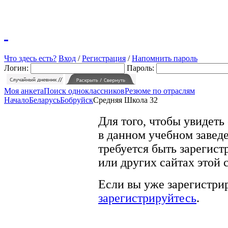
Что здесь есть?
Вход
/
Регистрация
/
Напомнить пароль
Логин:
Пароль:
Моя анкета
Поиск одноклассников
Резюме по отраслям
Начало
Беларусь
Бобруйск
Средняя Школа 32
Для того, чтобы увидеть
в данном учебном заведе
требуется быть зарегист
или других сайтах этой 
Если вы уже зарегистрир
зарегистрируйтесь
.