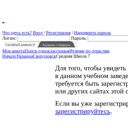
Что здесь есть?
Вход
/
Регистрация
/
Напомнить пароль
Логин:
Пароль:
Моя анкета
Поиск одноклассников
Резюме по отраслям
Начало
Украина
Свердловск
Средняя Школа 7
Для того, чтобы увидеть
в данном учебном заведе
требуется быть зарегист
или других сайтах этой 
Если вы уже зарегистрир
зарегистрируйтесь
.