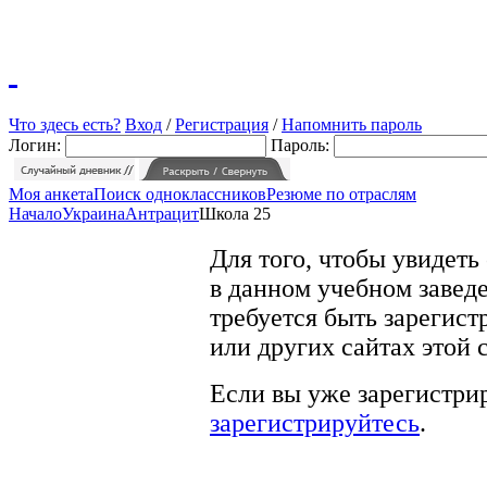
Что здесь есть?
Вход
/
Регистрация
/
Напомнить пароль
Логин:
Пароль:
Моя анкета
Поиск одноклассников
Резюме по отраслям
Начало
Украина
Антрацит
Школа 25
Для того, чтобы увидеть
в данном учебном заведе
требуется быть зарегист
или других сайтах этой 
Если вы уже зарегистрир
зарегистрируйтесь
.