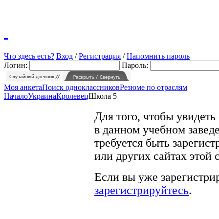
Что здесь есть?
Вход
/
Регистрация
/
Напомнить пароль
Логин:
Пароль:
Моя анкета
Поиск одноклассников
Резюме по отраслям
Начало
Украина
Кролевец
Школа 5
Для того, чтобы увидеть
в данном учебном заведе
требуется быть зарегист
или других сайтах этой 
Если вы уже зарегистрир
зарегистрируйтесь
.