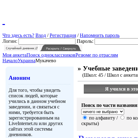
Что здесь есть?
Вход
/
Регистрация
/
Напомнить пароль
Логин:
Пароль:
Моя анкета
Поиск одноклассников
Резюме по отраслям
Начало
Украина
Мукачево
» Учебные заведен
(Школ: 45 / Школ с анкетам
Аноним
Я учился в это
Для того, чтобы увидеть
список людей, которые
учились в данном учебном
Поиск по части названия
заведении, и связаться с
ними, требуется быть
зарегистрированным на
по алфавиту /
по ко
LiveInternet.ru или других
скрыты)
сайтах этой системы
дневников.