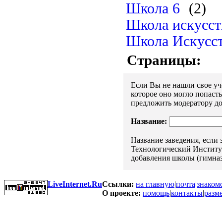
Школа 6
(2)
Школа искусст
Школа Искусст
Страницы:
Если Вы не нашли свое уче
которое оно могло попаст
предложить модератору до
Название:
Название заведения, если
Технологический Институт"
добавления школы (гимназ
LiveInternet.Ru
Ссылки:
на главную
|
почта
|
знаком
О проекте:
помощь
|
контакты
|
разм