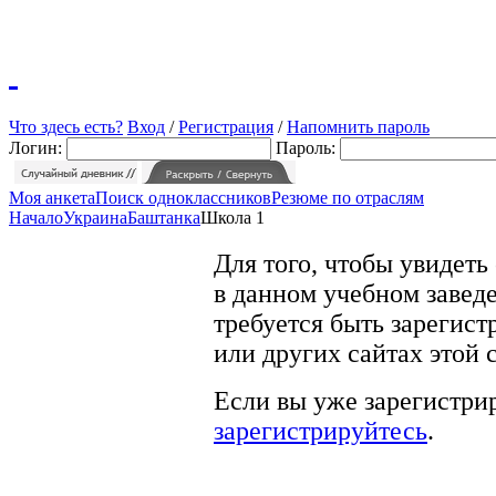
Что здесь есть?
Вход
/
Регистрация
/
Напомнить пароль
Логин:
Пароль:
Моя анкета
Поиск одноклассников
Резюме по отраслям
Начало
Украина
Баштанка
Школа 1
Для того, чтобы увидеть
в данном учебном заведе
требуется быть зарегист
или других сайтах этой 
Если вы уже зарегистрир
зарегистрируйтесь
.