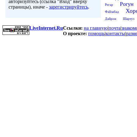
авторизуйтесь (ссылка "Вход" вверху
Рогун
Регар
страницы), иначе -
зарегистрируйтесь
.
Хор
Файзабад
Дайрон
Шартуз
LiveInternet.Ru
Ссылки:
на главную
|
почта
|
знаком
О проекте:
помощь
|
контакты
|
разм