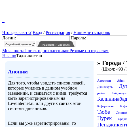
Что здесь есть?
Вход
/
Регистрация
/
Напомнить пароль
Логин:
Пароль:
Моя анкета
Поиск одноклассников
Резюме по отраслям
Начало
Таджикистан
» Города 
(Школ: 493 /
Аноним
Адрасман
Айни
Для того, чтобы увидеть список людей,
Ду
Джиликуль
которые учились в данном учебном
заведении, и связаться с ними, требуется
район
Кaйрaккум
быть зарегистрированным на
Калининаба
LiveInternet.ru или других сайтах этой
Коферниган
Кофи
системы дневников.
Тюбе
Ленина
Нурек
Орджо
Если вы уже зарегистрированы, то
Пенджикен