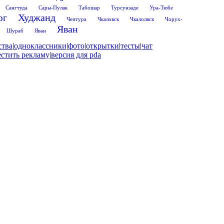
Сангтуда
Сары-Пулак
Табошар
Турсунзаде
Ура-Тюбе
Худжанд
ог
Чептура
Чкаловск
Чкалолвск
Чорух-
Яван
Шураб
Яван
ства
|
одноклассники
|
фото
|
открытки
|
тесты
|
чат
естить рекламу
|
версия для pda