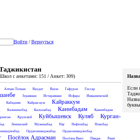
Войти
/
Вернуться
/ Таджикистан
 Школ с анкетами: 151 / Анкет: 309)
Назва
Если 
Алтын-Топкан
Вахдат
Вахш
Гафуров
Гиссар
Таджи
шанбе
Зеравшан
Истаравшан
Исфара
Ишкашимский
Назва
Кайраккум
Кабадиян
Кайрак-кум
буквы
Канибадам
д
Калининобад
Калхазабад
Каннибадам
Куляб
Курган-
Куйбышевск
рниган
Крупской
бад
Ленинский
Муминабад
Нау
Нефтеабад
Новобад
никидзеабад
Орджоникидзеабад
Орджоникидзеобад
т
Посёлок Адрасман
Посёлок Ванч
Пяндж
Рашт