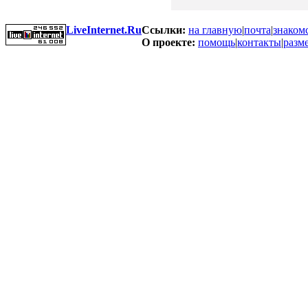
LiveInternet.Ru
Ссылки:
на главную
|
почта
|
знаком
О проекте:
помощь
|
контакты
|
разм