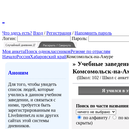
Что здесь есть?
Вход
/
Регистрация
/
Напомнить пароль
Логин:
Пароль:
Моя анкета
Поиск одноклассников
Резюме по отраслям
Начало
Россия
Хабаровский край
Комсомольск-на-Амуре
» Учебные заведени
Комсомольск-на-А
Аноним
(Школ: 102 / Школ с анкет
Для того, чтобы увидеть
список людей, которые
Я учился в э
учились в данном учебном
заведении, и связаться с
ними, требуется быть
Поиск по части названия
зарегистрированным на
LiveInternet.ru или других
по алфавиту /
по ко
сайтах этой системы
скрыты)
дневников.