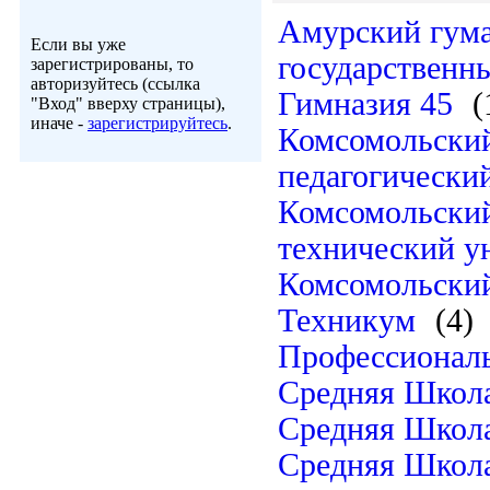
Амурский гума
Если вы уже
государственн
зарегистрированы, то
авторизуйтесь (ссылка
Гимназия 45
(
"Вход" вверху страницы),
иначе -
зарегистрируйтесь
.
Комсомольский
педагогически
Комсомольский
технический у
Комсомольски
Техникум
(4)
Профессионал
Средняя Школ
Средняя Школ
Средняя Школ