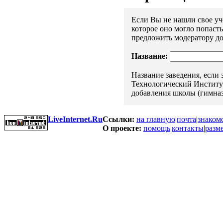
Если Вы не нашли свое уче
которое оно могло попаст
предложить модератору до
Название:
Название заведения, если
Технологический Институт"
добавления школы (гимназ
LiveInternet.Ru
Ссылки:
на главную
|
почта
|
знаком
О проекте:
помощь
|
контакты
|
разм