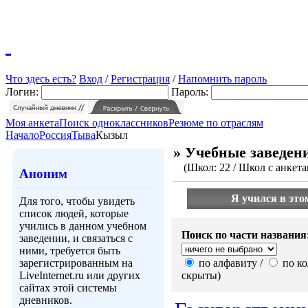
Что здесь есть?
Вход
/
Регистрация
/
Напомнить пароль
Логин:
Пароль:
Моя анкета
Поиск одноклассников
Резюме по отраслям
Начало
Россия
Тыва
Кызыл
» Учебные заведен
(Школ: 22 / Школ с анкетам
Аноним
Я учился в это
Для того, чтобы увидеть
список людей, которые
учились в данном учебном
Поиск по части названия
заведении, и связаться с
ними, требуется быть
зарегистрированным на
по алфавиту /
по ко
LiveInternet.ru или других
скрыты)
сайтах этой системы
дневников.