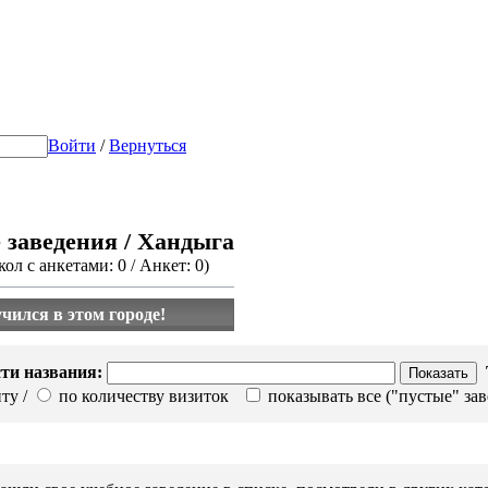
Войти
/
Вернуться
 заведения / Хандыга
ол с анкетами: 0 / Анкет: 0)
учился в этом городе!
сти названия:
ту /
по количеству визиток
показывать все ("пустые" за