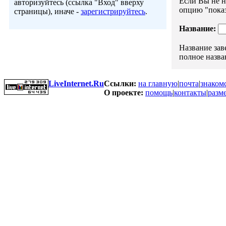
Если Вы не н
авторизуйтесь (ссылка "Вход" вверху
опцию "показ
страницы), иначе -
зарегистрируйтесь
.
Название:
Название зав
полное назва
LiveInternet.Ru
Ссылки:
на главную
|
почта
|
знаком
О проекте:
помощь
|
контакты
|
разм