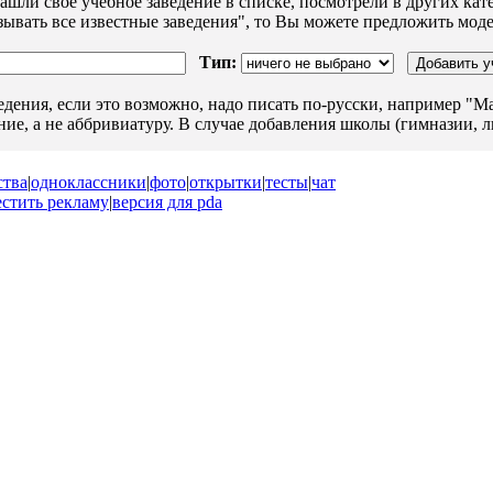
ашли свое учебное заведение в списке, посмотрели в других кате
ывать все известные заведения", то Вы можете предложить модер
Тип:
едения, если это возможно, надо писать по-русски, например "М
ние, а не аббривиатуру. В случае добавления школы (гимназии, 
ства
|
одноклассники
|
фото
|
открытки
|
тесты
|
чат
естить рекламу
|
версия для pda