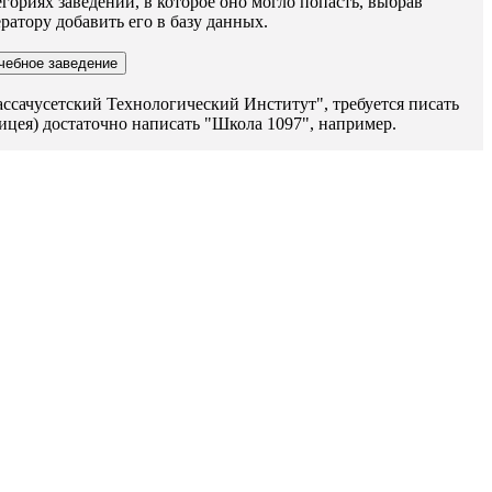
гориях заведений, в которое оно могло попасть, выбрав
атору добавить его в базу данных.
ассачусетский Технологический Институт", требуется писать
лицея) достаточно написать "Школа 1097", например.