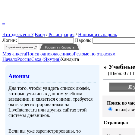
Что здесь есть?
Вход
/
Регистрация
/
Напомнить пароль
Логин:
Пароль:
Моя анкета
Поиск одноклассников
Резюме по отраслям
Начало
Россия
Саха (Якутия)
Хандыга
» Учебные
(Школ: 0 / Шк
Аноним
Я 
Для того, чтобы увидеть список людей,
которые учились в данном учебном
заведении, и связаться с ними, требуется
Поиск по ча
быть зарегистрированным на
по алфави
LiveInternet.ru или других сайтах этой
системы дневников.
Страницы:
Если вы уже зарегистрированы, то