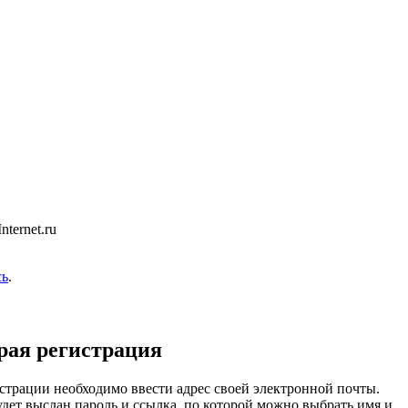
ternet.ru
сь
.
рая регистрация
страции необходимо ввести адрес своей электронной почты.
удет выслан пароль и ссылка, по которой можно выбрать имя и