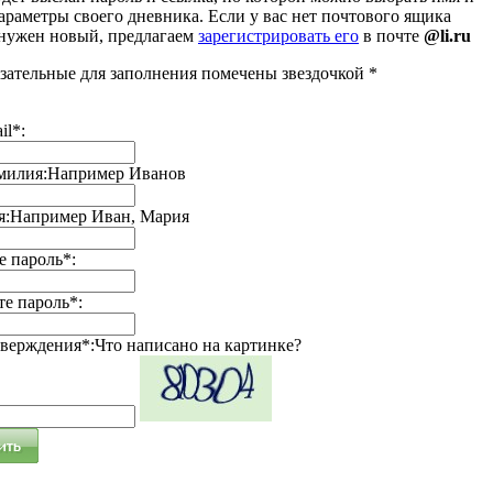
араметры своего дневника. Если у вас нет почтового ящика
 нужен новый, предлагаем
зарегистрировать его
в почте
@li.ru
зательные для заполнения помечены звездочкой *
il*:
милия:
Например Иванов
я:
Например Иван, Мария
 пароль*:
е пароль*:
тверждения*:
Что написано на картинке?