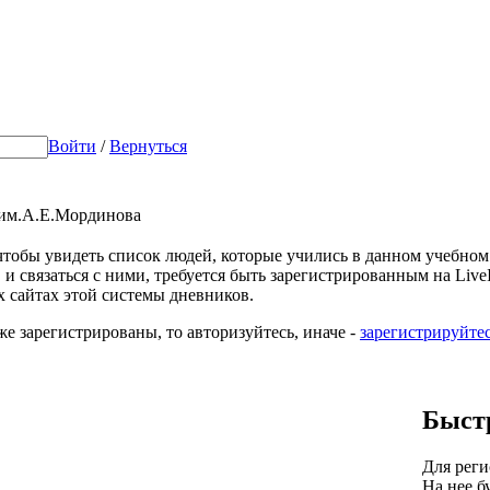
Войти
/
Вернуться
 им.А.Е.Мординова
 чтобы увидеть список людей, которые учились в данном учебном
 и связаться с ними, требуется быть зарегистрированным на LiveIn
х сайтах этой системы дневников.
же зарегистрированы, то авторизуйтесь, иначе -
зарегистрируйте
Быст
Для реги
На нее б