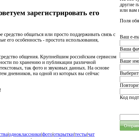
другие п
или вам
оветуем зарегистрировать его
Поля обя
е средство общаться или просто поддерживать связь с
Ваш e-ma
ые его особенность - простота использования,
Ваша фа
е средство общения. Крупнейшим российским сервисом
Ваше им
ожности по хранению и публикации различной
екстовых, так фото и звуковых данных. На основе
Выберите
ем дневников, на одной из которых вы сейчас
Повторит
!
Код под
ства
|
одноклассники
|
фото
|
открытки
|
тесты
|
чат