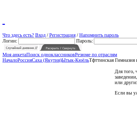
Что здесь есть?
Вход
/
Регистрация
/
Напомнить пароль
Логин:
Пароль:
Моя анкета
Поиск одноклассников
Резюме по отраслям
Начало
Россия
Саха (Якутия)
Ытык-Кюёль
Тфттинская Гимназия
Для того,
заведении,
или други
Если вы у