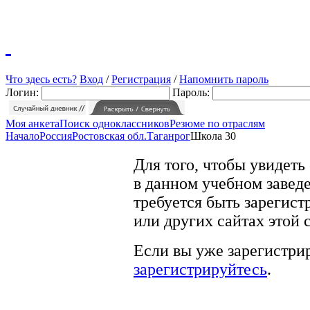
Что здесь есть?
Вход
/
Регистрация
/
Напомнить пароль
Логин:
Пароль:
Моя анкета
Поиск одноклассников
Резюме по отраслям
Начало
Россия
Ростовская обл.
Таганрог
Школа 30
Для того, чтобы увидеть
в данном учебном заведе
требуется быть зарегист
или других сайтах этой 
Если вы уже зарегистрир
зарегистрируйтесь
.