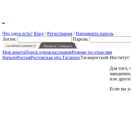
Что здесь есть?
Вход
/
Регистрация
/
Напомнить пароль
Логин:
Пароль:
Моя анкета
Поиск одноклассников
Резюме по отраслям
Начало
Россия
Ростовская обл.
Таганрог
Таганрогский Институт
Для того,
заведении,
или други
Если вы у