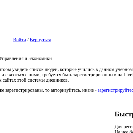
Войти
/
Вернуться
 Управления и Экономики
 чтобы увидеть список людей, которые учились в данном учебном
 и связаться с ними, требуется быть зарегистрированным на LiveIn
х сайтах этой системы дневников.
же зарегистрированы, то авторизуйтесь, иначе -
зарегистрируйте
Быст
Для реги
На нее б