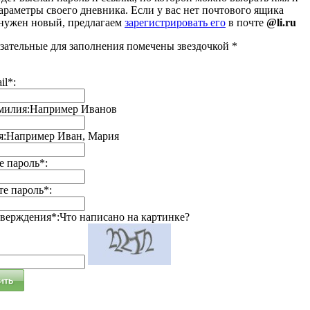
араметры своего дневника. Если у вас нет почтового ящика
 нужен новый, предлагаем
зарегистрировать его
в почте
@li.ru
зательные для заполнения помечены звездочкой *
il*:
милия:
Например Иванов
я:
Например Иван, Мария
 пароль*:
е пароль*:
тверждения*:
Что написано на картинке?