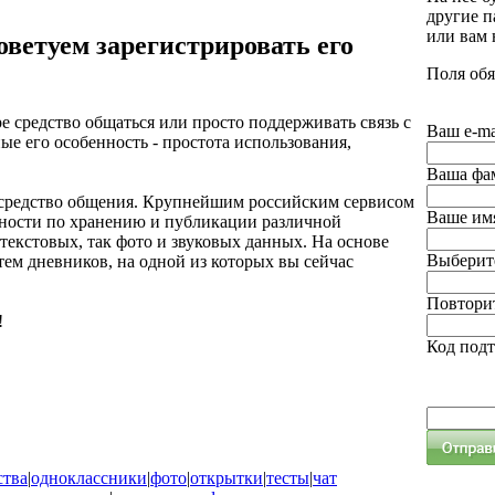
другие п
или вам
оветуем зарегистрировать его
Поля обя
е средство общаться или просто поддерживать связь с
Ваш e-ma
ые его особенность - простота использования,
Ваша фа
е средство общения. Крупнейшим российским сервисом
Ваше им
ожности по хранению и публикации различной
екстовых, так фото и звуковых данных. На основе
Выберите
ем дневников, на одной из которых вы сейчас
Повторит
!
Код под
ства
|
одноклассники
|
фото
|
открытки
|
тесты
|
чат