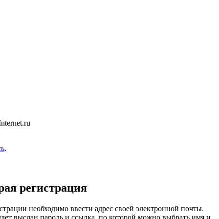
ternet.ru
сь
.
рая регистрация
страции необходимо ввести адрес своей электронной почты.
удет выслан пароль и ссылка, по которой можно выбрать имя и