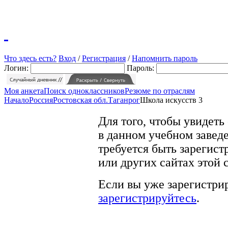
Что здесь есть?
Вход
/
Регистрация
/
Напомнить пароль
Логин:
Пароль:
Моя анкета
Поиск одноклассников
Резюме по отраслям
Начало
Россия
Ростовская обл.
Таганрог
Школа искусств 3
Для того, чтобы увидеть
в данном учебном заведе
требуется быть зарегист
или других сайтах этой 
Если вы уже зарегистрир
зарегистрируйтесь
.