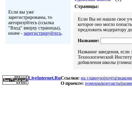
Страницы:
Если вы уже
зарегистрированы, то
Если Вы не нашли свое уче
авторизуйтесь (ссылка
которое оно могло попаст
"Вход" вверху страницы),
предложить модератору до
иначе -
зарегистрируйтесь
.
Название:
Название заведения, если
Технологический Институт"
добавления школы (гимназ
LiveInternet.Ru
Ссылки:
на главную
|
почта
|
знаком
О проекте:
помощь
|
контакты
|
разм