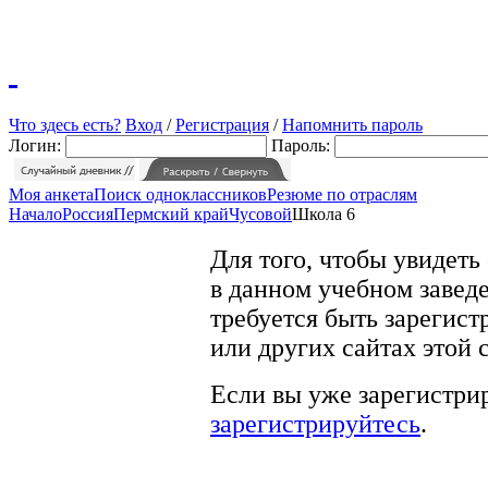
Что здесь есть?
Вход
/
Регистрация
/
Напомнить пароль
Логин:
Пароль:
Моя анкета
Поиск одноклассников
Резюме по отраслям
Начало
Россия
Пермский край
Чусовой
Школа 6
Для того, чтобы увидеть
в данном учебном заведе
требуется быть зарегист
или других сайтах этой 
Если вы уже зарегистрир
зарегистрируйтесь
.