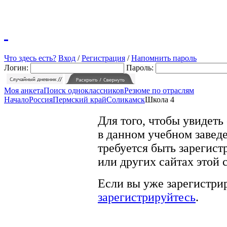
Что здесь есть?
Вход
/
Регистрация
/
Напомнить пароль
Логин:
Пароль:
Моя анкета
Поиск одноклассников
Резюме по отраслям
Начало
Россия
Пермский край
Соликамск
Школа 4
Для того, чтобы увидеть
в данном учебном заведе
требуется быть зарегист
или других сайтах этой 
Если вы уже зарегистрир
зарегистрируйтесь
.