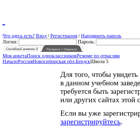
Что здесь есть?
Вход
/
Регистрация
/
Напомнить пароль
Логин:
Пароль:
Моя анкета
Поиск одноклассников
Резюме по отраслям
Начало
Россия
Новосибирская обл.
Бердск
Школа 5
Для того, чтобы увидеть
в данном учебном заведе
требуется быть зарегист
или других сайтах этой 
Если вы уже зарегистрир
зарегистрируйтесь
.