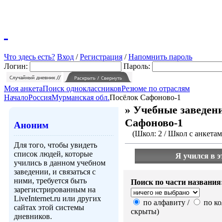
Что здесь есть?
Вход
/
Регистрация
/
Напомнить пароль
Логин:
Пароль:
Моя анкета
Поиск одноклассников
Резюме по отраслям
Начало
Россия
Мурманская обл.
Посёлок Сафоново-1
» Учебные заведени
Сафоново-1
Аноним
(Школ: 2 / Школ с анкетами
Для того, чтобы увидеть
список людей, которые
Я учился в э
учились в данном учебном
заведении, и связаться с
ними, требуется быть
Поиск по части названия
зарегистрированным на
LiveInternet.ru или других
по алфавиту /
по ко
сайтах этой системы
скрыты)
дневников.