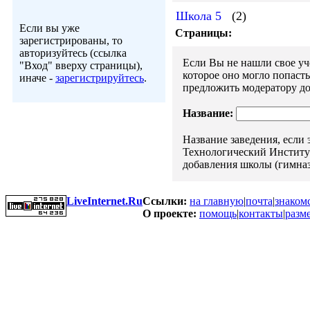
Школа 5
(2)
Если вы уже
Страницы:
зарегистрированы, то
авторизуйтесь (ссылка
Если Вы не нашли свое уче
"Вход" вверху страницы),
которое оно могло попаст
иначе -
зарегистрируйтесь
.
предложить модератору до
Название:
Название заведения, если
Технологический Институт"
добавления школы (гимназ
LiveInternet.Ru
Ссылки:
на главную
|
почта
|
знаком
О проекте:
помощь
|
контакты
|
разм