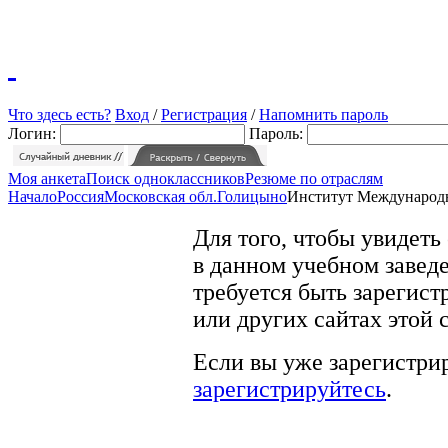
Что здесь есть?
Вход
/
Регистрация
/
Напомнить пароль
Логин:
Пароль:
Моя анкета
Поиск одноклассников
Резюме по отраслям
Начало
Россия
Московская обл.
Голицыно
Институт Международ
Для того, чтобы увидеть
в данном учебном заведе
требуется быть зарегист
или других сайтах этой 
Если вы уже зарегистрир
зарегистрируйтесь
.