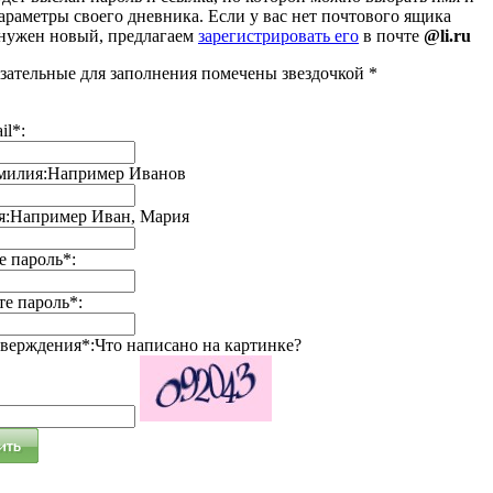
араметры своего дневника. Если у вас нет почтового ящика
 нужен новый, предлагаем
зарегистрировать его
в почте
@li.ru
зательные для заполнения помечены звездочкой *
il*:
милия:
Например Иванов
я:
Например Иван, Мария
 пароль*:
е пароль*:
тверждения*:
Что написано на картинке?