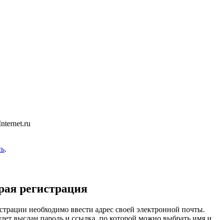
ternet.ru
сь
.
рая регистрация
страции необходимо ввести адрес своей электронной почты.
удет выслан пароль и ссылка, по которой можно выбрать имя и