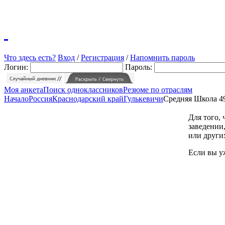
Что здесь есть?
Вход
/
Регистрация
/
Напомнить пароль
Логин:
Пароль:
Моя анкета
Поиск одноклассников
Резюме по отраслям
Начало
Россия
Краснодарский край
Гулькевичи
Средняя Школа 4
Для того,
заведении,
или други
Если вы у