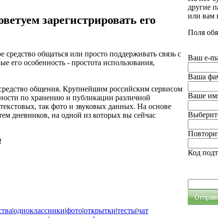
другие п
или вам
оветуем зарегистрировать его
Поля обя
е средство общаться или просто поддерживать связь с
Ваш e-ma
ые его особенность - простота использования,
Ваша фа
е средство общения. Крупнейшим российским сервисом
Ваше им
ожности по хранению и публикации различной
екстовых, так фото и звуковых данных. На основе
Выберите
ем дневников, на одной из которых вы сейчас
Повторит
!
Код под
ства
|
одноклассники
|
фото
|
открытки
|
тесты
|
чат