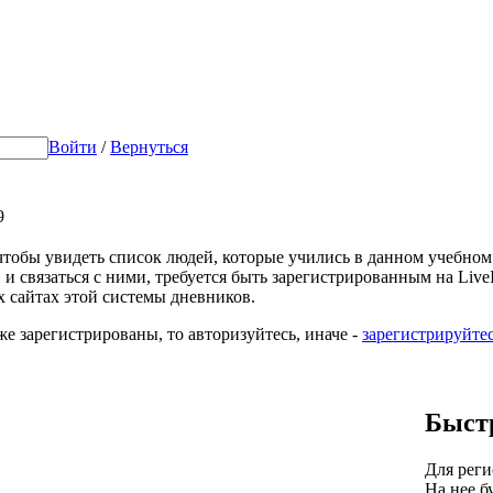
Войти
/
Вернуться
9
 чтобы увидеть список людей, которые учились в данном учебном
 и связаться с ними, требуется быть зарегистрированным на LiveIn
х сайтах этой системы дневников.
же зарегистрированы, то авторизуйтесь, иначе -
зарегистрируйте
Быст
Для реги
На нее б