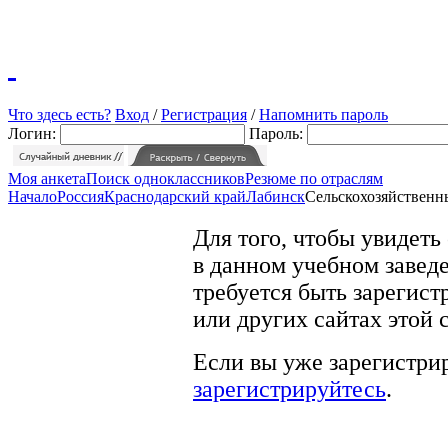
Что здесь есть?
Вход
/
Регистрация
/
Напомнить пароль
Логин:
Пароль:
Моя анкета
Поиск одноклассников
Резюме по отраслям
Начало
Россия
Краснодарский край
Лабинск
Сельскохозяйственн
Для того, чтобы увидеть
в данном учебном заведе
требуется быть зарегист
или других сайтах этой 
Если вы уже зарегистрир
зарегистрируйтесь
.