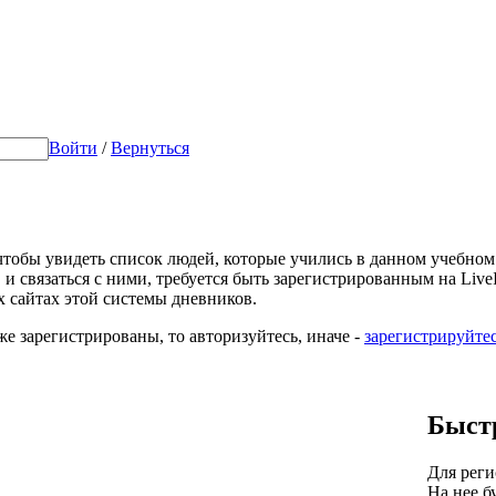
Войти
/
Вернуться
 чтобы увидеть список людей, которые учились в данном учебном
 и связаться с ними, требуется быть зарегистрированным на LiveIn
х сайтах этой системы дневников.
же зарегистрированы, то авторизуйтесь, иначе -
зарегистрируйте
Быст
Для реги
На нее б