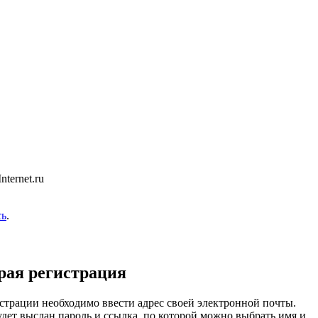
ternet.ru
сь
.
рая регистрация
страции необходимо ввести адрес своей электронной почты.
удет выслан пароль и ссылка, по которой можно выбрать имя и