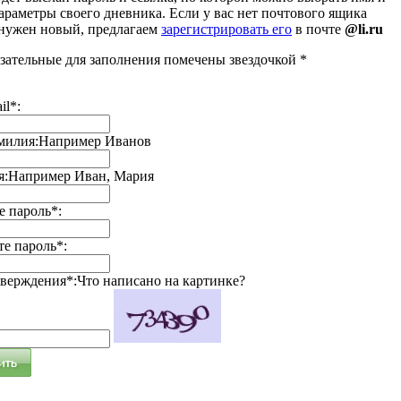
араметры своего дневника. Если у вас нет почтового ящика
 нужен новый, предлагаем
зарегистрировать его
в почте
@li.ru
зательные для заполнения помечены звездочкой *
il*:
милия:
Например Иванов
я:
Например Иван, Мария
 пароль*:
е пароль*:
тверждения*:
Что написано на картинке?