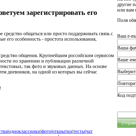
другие п
или вам
оветуем зарегистрировать его
Поля обя
е средство общаться или просто поддерживать связь с
Ваш e-ma
ые его особенность - простота использования,
Ваша фа
е средство общения. Крупнейшим российским сервисом
Ваше им
ожности по хранению и публикации различной
екстовых, так фото и звуковых данных. На основе
Выберите
ем дневников, на одной из которых вы сейчас
Повторит
!
Код под
ства
|
одноклассники
|
фото
|
открытки
|
тесты
|
чат