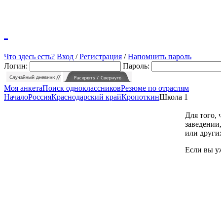
Что здесь есть?
Вход
/
Регистрация
/
Напомнить пароль
Логин:
Пароль:
Моя анкета
Поиск одноклассников
Резюме по отраслям
Начало
Россия
Краснодарский край
Кропоткин
Школа 1
Для того,
заведении,
или други
Если вы у