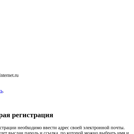
ternet.ru
сь
.
рая регистрация
страции необходимо ввести адрес своей электронной почты.
удет выслан пароль и ссылка, по которой можно выбрать имя и