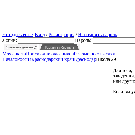
Что здесь есть?
Вход
/
Регистрация
/
Напомнить пароль
Логин:
Пароль:
Моя анкета
Поиск одноклассников
Резюме по отраслям
Начало
Россия
Краснодарский край
Краснодар
Школа 29
Для того,
заведении,
или други
Если вы у