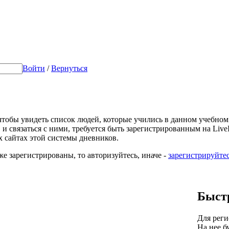
Войти
/
Вернуться
 чтобы увидеть список людей, которые учились в данном учебном
 и связаться с ними, требуется быть зарегистрированным на LiveIn
х сайтах этой системы дневников.
же зарегистрированы, то авторизуйтесь, иначе -
зарегистрируйте
Быст
Для реги
На нее б