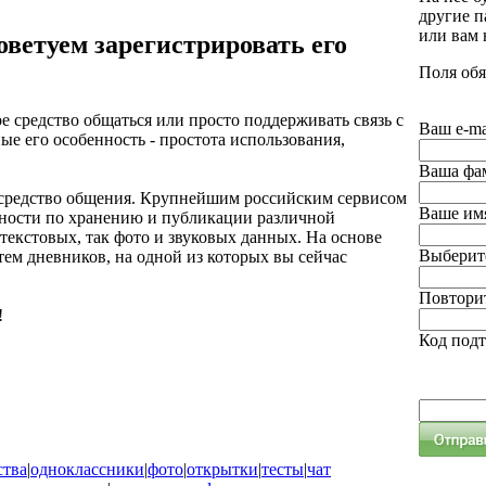
другие п
или вам
оветуем зарегистрировать его
Поля обя
е средство общаться или просто поддерживать связь с
Ваш e-ma
ые его особенность - простота использования,
Ваша фа
е средство общения. Крупнейшим российским сервисом
Ваше им
ожности по хранению и публикации различной
екстовых, так фото и звуковых данных. На основе
Выберите
ем дневников, на одной из которых вы сейчас
Повторит
!
Код под
ства
|
одноклассники
|
фото
|
открытки
|
тесты
|
чат