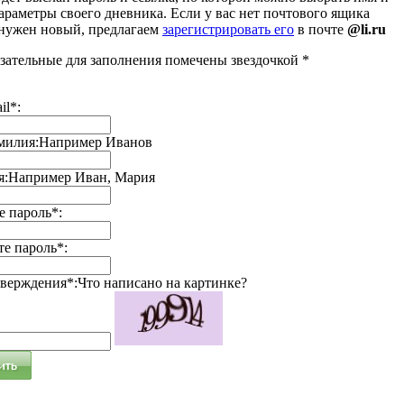
араметры своего дневника. Если у вас нет почтового ящика
 нужен новый, предлагаем
зарегистрировать его
в почте
@li.ru
зательные для заполнения помечены звездочкой *
il*:
милия:
Например Иванов
я:
Например Иван, Мария
 пароль*:
е пароль*:
тверждения*:
Что написано на картинке?