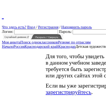
Что здесь есть?
Вход
/
Регистрация
/
Напомнить пароль
Логин:
Пароль:
Моя анкета
Поиск одноклассников
Резюме по отраслям
Начало
Россия
Краснодарский край
Краснодар
Детская художеств
Для того, чтобы увидеть
в данном учебном заведе
требуется быть зарегист
или других сайтах этой 
Если вы уже зарегистрир
зарегистрируйтесь
.