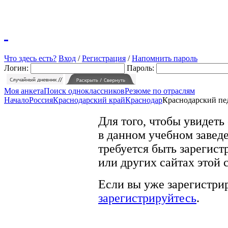
Что здесь есть?
Вход
/
Регистрация
/
Напомнить пароль
Логин:
Пароль:
Моя анкета
Поиск одноклассников
Резюме по отраслям
Начало
Россия
Краснодарский край
Краснодар
Краснодарский пе
Для того, чтобы увидеть
в данном учебном заведе
требуется быть зарегист
или других сайтах этой 
Если вы уже зарегистрир
зарегистрируйтесь
.