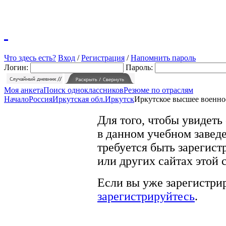
Что здесь есть?
Вход
/
Регистрация
/
Напомнить пароль
Логин:
Пароль:
Моя анкета
Поиск одноклассников
Резюме по отраслям
Начало
Россия
Иркутская обл.
Иркутск
Иркутское высшее военн
Для того, чтобы увидеть
в данном учебном заведе
требуется быть зарегист
или других сайтах этой 
Если вы уже зарегистрир
зарегистрируйтесь
.