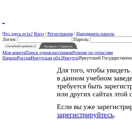
Что здесь есть?
Вход
/
Регистрация
/
Напомнить пароль
Логин:
Пароль:
Моя анкета
Поиск одноклассников
Резюме по отраслям
Начало
Россия
Иркутская обл.
Иркутск
Иркутский Государственн
Для того, чтобы увидеть
в данном учебном заведе
требуется быть зарегист
или других сайтах этой 
Если вы уже зарегистрир
зарегистрируйтесь
.