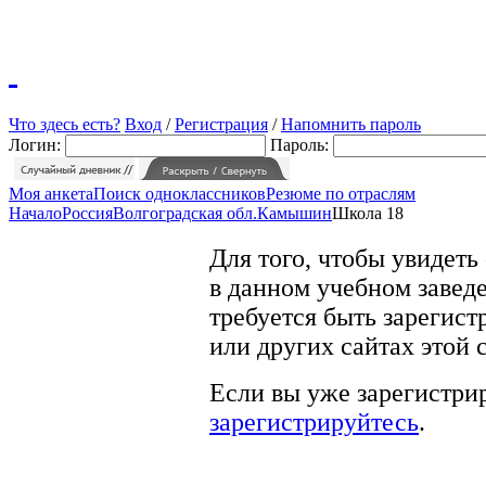
Что здесь есть?
Вход
/
Регистрация
/
Напомнить пароль
Логин:
Пароль:
Моя анкета
Поиск одноклассников
Резюме по отраслям
Начало
Россия
Волгоградская обл.
Камышин
Школа 18
Для того, чтобы увидеть
в данном учебном заведе
требуется быть зарегист
или других сайтах этой 
Если вы уже зарегистрир
зарегистрируйтесь
.