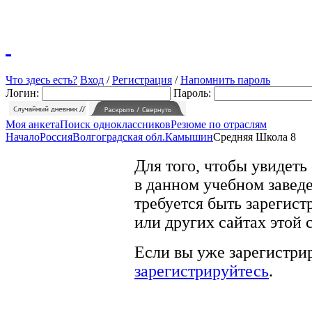
Что здесь есть?
Вход
/
Регистрация
/
Напомнить пароль
Логин:
Пароль:
Моя анкета
Поиск одноклассников
Резюме по отраслям
Начало
Россия
Волгоградская обл.
Камышин
Средняя Школа 8
Для того, чтобы увидеть
в данном учебном заведе
требуется быть зарегист
или других сайтах этой 
Если вы уже зарегистрир
зарегистрируйтесь
.