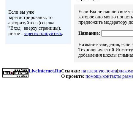
Если Вы не нашли свое уче
Если вы уже
которое оно могло попаст
зарегистрированы, то
предложить модератору до
авторизуйтесь (ссылка
"Вход" вверху страницы),
Название:
иначе -
зарегистрируйтесь
.
Название заведения, если
Технологический Институт"
добавления школы (гимназ
LiveInternet.Ru
Ссылки:
на главную
|
почта
|
знаком
О проекте:
помощь
|
контакты
|
разм