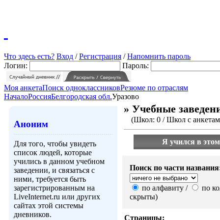
Что здесь есть?
Вход
/
Регистрация
/
Напомнить пароль
Логин:
Пароль:
Моя анкета
Поиск одноклассников
Резюме по отраслям
Начало
Россия
Белгородская обл.
Уразово
» Учебные заведени
(Школ: 0 / Школ с анкетами
Аноним
Я учился в этом
Для того, чтобы увидеть
список людей, которые
учились в данном учебном
Поиск по части названия
заведении, и связаться с
ними, требуется быть
зарегистрированным на
по алфавиту /
по ко
LiveInternet.ru или других
скрыты)
сайтах этой системы
дневников.
Страницы: