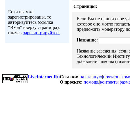
Страницы:
Если вы уже
зарегистрированы, то
Если Вы не нашли свое уче
авторизуйтесь (ссылка
которое оно могло попаст
"Вход" вверху страницы),
предложить модератору до
иначе -
зарегистрируйтесь
.
Название:
Название заведения, если
Технологический Институт"
добавления школы (гимназ
LiveInternet.Ru
Ссылки:
на главную
|
почта
|
знаком
О проекте:
помощь
|
контакты
|
разм