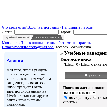
Что здесь есть?
Вход
/
Регистрация
/
Напомнить пароль
Логин:
Пароль:
Моя анкета
Поиск одноклассников
Резюме по отраслям
Начало
Россия
Белгородская обл.
Посёлок Волоконовка
» Учебные заведени
Волоконовка
Аноним
(Школ: 0 / Школ с анкетами
Для того, чтобы увидеть
список людей, которые
Я учился в э
учились в данном учебном
заведении, и связаться с
ними, требуется быть
Поиск по части названия
зарегистрированным на
LiveInternet.ru или других
по алфавиту /
по ко
сайтах этой системы
скрыты)
дневников.