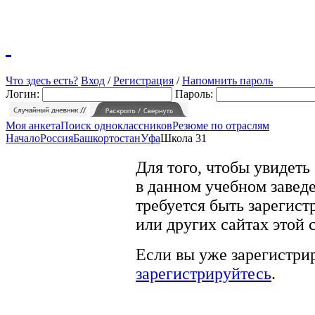
Что здесь есть?
Вход
/
Регистрация
/
Напомнить пароль
Логин:
Пароль:
Моя анкета
Поиск одноклассников
Резюме по отраслям
Начало
Россия
Башкортостан
Уфа
Школа 31
Для того, чтобы увидеть
в данном учебном заведе
требуется быть зарегист
или других сайтах этой 
Если вы уже зарегистрир
зарегистрируйтесь
.