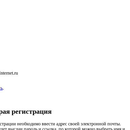
ternet.ru
сь
.
рая регистрация
страции необходимо ввести адрес своей электронной почты.
удет выслан пароль и ссылка, по которой можно выбрать имя и