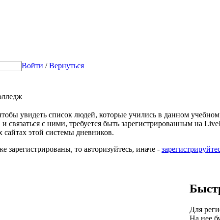
Войти
/
Вернуться
олледж
 чтобы увидеть список людей, которые учились в данном учебном
 и связаться с ними, требуется быть зарегистрированным на LiveIn
х сайтах этой системы дневников.
же зарегистрированы, то авторизуйтесь, иначе -
зарегистрируйте
Быст
Для реги
На нее б