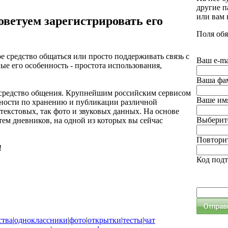
другие п
или вам
оветуем зарегистрировать его
Поля обя
е средство общаться или просто поддерживать связь с
Ваш e-ma
ые его особенность - простота использования,
Ваша фа
е средство общения. Крупнейшим российским сервисом
Ваше им
ожности по хранению и публикации различной
екстовых, так фото и звуковых данных. На основе
Выберите
ем дневников, на одной из которых вы сейчас
Повторит
!
Код под
ства
|
одноклассники
|
фото
|
открытки
|
тесты
|
чат