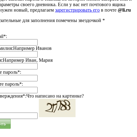
араметры своего дневника. Если у вас нет почтового ящика
 нужен новый, предлагаем
зарегистрировать его
в почте
@li.ru
зательные для заполнения помечены звездочкой *
il*:
милия:
Например Иванов
я:
Например Иван, Мария
 пароль*:
е пароль*:
тверждения*:
Что написано на картинке?