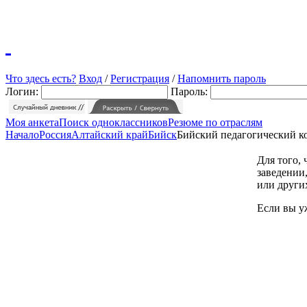
Что здесь есть?
Вход
/
Регистрация
/
Напомнить пароль
Логин:
Пароль:
Моя анкета
Поиск одноклассников
Резюме по отраслям
Начало
Россия
Алтайский край
Бийск
Бийский педагогический к
Для того,
заведении,
или други
Если вы у