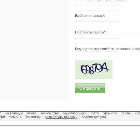
Выберите пароль*:
Повторите пароль*:
Код подтверждения*:
Что написано на ка
:
на главную
|
почта
|
знакомства
|
одноклассники
|
фото
|
открытки
|
тесты
|
чат
те:
помощь
|
контакты
|
разместить рекламу
|
версия для pda