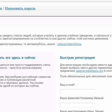
ия
/
Напомнить пароль
бы увидеть список людей, которые учились в данном учебном заведении, и связаться с
ь зарегистрированным на LiveInternet.ru или других сайтах этой системы дневников.
арегистрированы, то авторизуйтесь, иначе -
зарегистрируйтесь
.
ть его здесь и сейчас
Быстрая регистрация
щаться или просто поддерживать связь
Для регистрации необходимо ввести адр
ность - простота использования,
можно выбрать имя и другие параметры 
предлагаем
зарегистрировать его
в поч
Поля обязательные для заполнения пом
ения. Крупнейшим российским сервисом
нию и публикации различной
ото и звуковых данных. На основе
Ваш e-mail*:
а одной из которых вы сейчас
Ваша фамилия:
Например Иванов
Ваше имя:
Например Иван, Мария