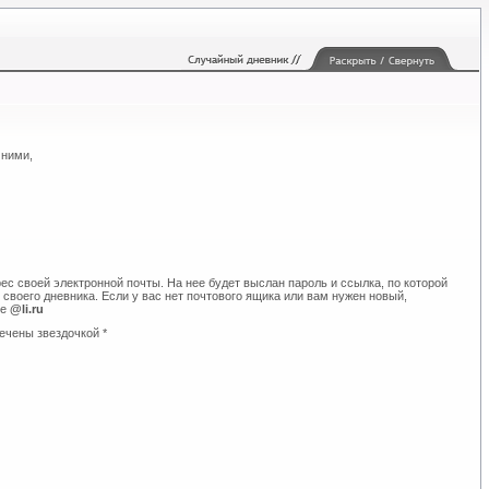
 ними,
ес своей электронной почты. На нее будет выслан пароль и ссылка, по которой
своего дневника. Если у вас нет почтового ящика или вам нужен новый,
те
@li.ru
ечены звездочкой *