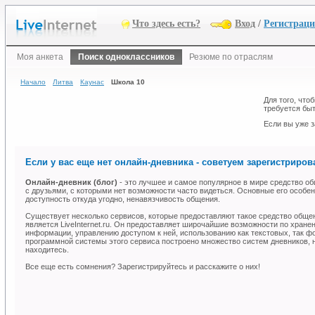
Что здесь есть?
Вход
/
Регистрац
Моя анкета
Поиск одноклассников
Резюме по отраслям
Начало
Литва
Каунас
Школа 10
Для того, что
требуется быт
Если вы уже з
Если у вас еще нет онлайн-дневника - советуем зарегистрирова
Онлайн-дневник (блог)
- это лучшее и самое популярное в мире средство об
с друзьями, с которыми нет возможности часто видеться. Основные его особен
доступность откуда угодно, ненавязчивость общения.
Существует несколько сервисов, которые предоставляют такое средство общ
является LiveInternet.ru. Он предоставляет широчайшие возможности по хране
информации, управлению доступом к ней, использованию как текстовых, так ф
программной системы этого сервиса построено множество систем дневников, н
находитесь.
Все еще есть сомнения? Зарегистрируйтесь и расскажите о них!