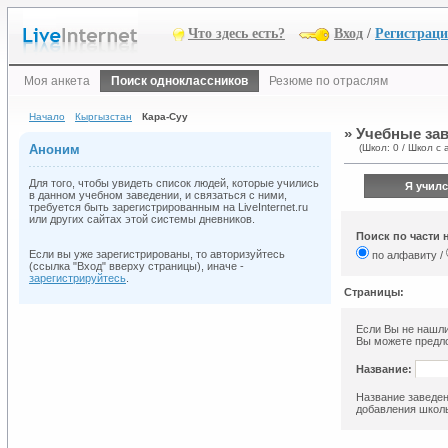
Что здесь есть?
Вход
/
Регистрац
Моя анкета
Поиск одноклассников
Резюме по отраслям
Начало
Кыргызстан
Кара-Суу
» Учебные зав
Аноним
(Школ: 0 / Школ с 
Для того, чтобы увидеть список людей, которые учились
Я училс
в данном учебном заведении, и связаться с ними,
требуется быть зарегистрированным на LiveInternet.ru
или других сайтах этой системы дневников.
Поиск по части 
Если вы уже зарегистрированы, то авторизуйтесь
по алфавиту /
(ссылка "Вход" вверху страницы), иначе -
зарегистрируйтесь
.
Страницы:
Если Вы не нашли
Вы можете предло
Название:
Название заведен
добавления школы