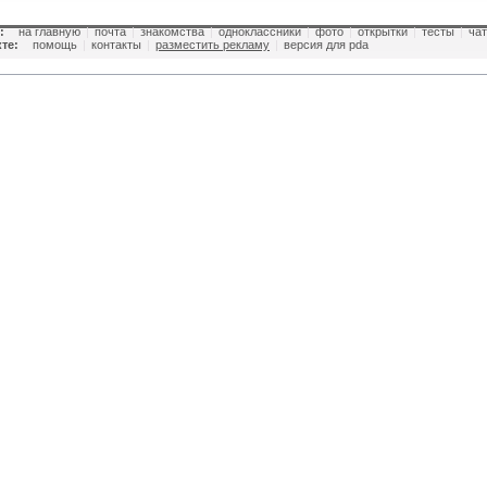
:
на главную
|
почта
|
знакомства
|
одноклассники
|
фото
|
открытки
|
тесты
|
чат
те:
помощь
|
контакты
|
разместить рекламу
|
версия для pda