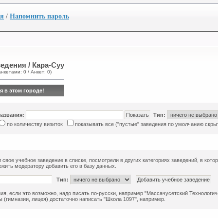
ия
/
Напомнить пароль
едения / Кара-Суу
анкетами: 0 / Анкет: 0)
я в этом городе!
названия:
Тип:
по количеству визиток
показывать все ("пустые" заведения по умолчанию скры
 свое учебное заведение в списке, посмотрели в других категориях заведений, в кото
жить модератору добавить его в базу данных.
Тип:
ия, если это возможно, надо писать по-русски, например "Массачусетский Технологиче
 (гимназии, лицея) достаточно написать "Школа 1097", например.