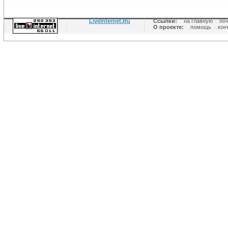
LiveInternet.Ru
Ссылки:
на главную
|
по
О проекте:
помощь
|
кон