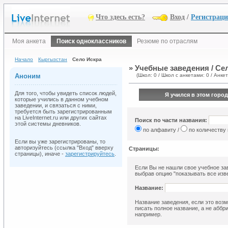
Что здесь есть?
Вход
/
Регистрац
Моя анкета
Поиск одноклассников
Резюме по отраслям
Начало
Кыргызстан
Село Искра
» Учебные заведения / Се
Аноним
(Школ: 0 / Школ с анкетами: 0 / Анкет
Для того, чтобы увидеть список людей,
Я учился в этом город
которые учились в данном учебном
заведении, и связаться с ними,
требуется быть зарегистрированным
на LiveInternet.ru или других сайтах
Поиск по части названия:
этой системы дневников.
по алфавиту /
по количеству
Если вы уже зарегистрированы, то
авторизуйтесь (ссылка "Вход" вверху
Страницы:
страницы), иначе -
зарегистрируйтесь
.
Если Вы не нашли свое учебное зав
выбрав опцию "показывать все изве
Название:
Название заведения, если это возм
писать полное название, а не аббр
например.