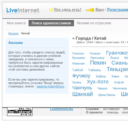
Что здесь есть?
Вход
/
Регистрац
Моя анкета
Поиск одноклассников
Резюме по отраслям
Начало
Китай
» Города / Китай
Аноним
(Школ: 1494 / Школ с анкетами: 52 / 
Гуанчжо
Для того, чтобы увидеть список людей,
Гонгконг
Гонконг
которые учились в данном учебном
Куньмин
Ланчьжоу
Лхаса
Ма
заведении, и связаться с ними,
Пекин
Сиань
требуется быть зарегистрированным
Наньчан
на LiveInternet.ru или других сайтах
Тяньцзи
этой системы дневников.
Тайбэй
Тайюань
Фучжоу
Хайкоу
Хами
Х
Если вы уже зарегистрированы, то
Хух-Хото
Хужоу
Хэфэй
авторизуйтесь (ссылка "Вход" вверху
страницы), иначе -
зарегистрируйтесь
.
Чанчунь
Чанша
Чжэнчжоу
Шанхай
Ше
ШеньЧжень
LiveInternet.Ru
Ссылки:
на главную
|
по
О проекте:
помощь
|
кон