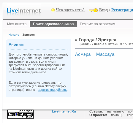
Что здесь есть?
Вход
/
Регистрац
Моя анкета
Поиск одноклассников
Резюме по отраслям
Начало
Эритрея
» Города / Эритрея
Аноним
(Школ: 0 / Школ с анкетами: 0 / Анкет
Асмэра
Массауа
Для того, чтобы увидеть список людей,
которые учились в данном учебном
заведении, и связаться с ними,
требуется быть зарегистрированным
на LiveInternet.ru или других сайтах
этой системы дневников.
Если вы уже зарегистрированы, то
авторизуйтесь (ссылка "Вход" вверху
страницы), иначе -
зарегистрируйтесь
.
LiveInternet.Ru
Ссылки:
на главную
|
по
О проекте:
помощь
|
кон