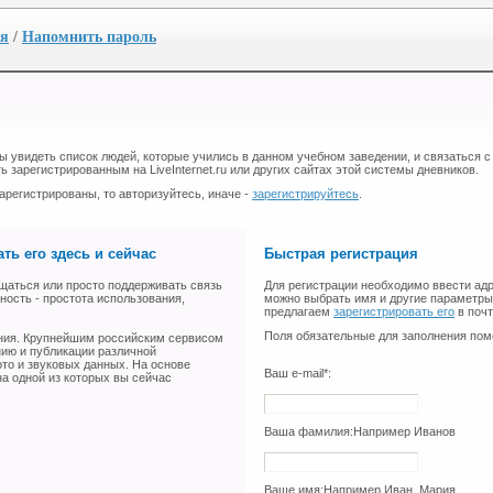
ия
/
Напомнить пароль
бы увидеть список людей, которые учились в данном учебном заведении, и связаться с
ь зарегистрированным на LiveInternet.ru или других сайтах этой системы дневников.
арегистрированы, то авторизуйтесь, иначе -
зарегистрируйтесь
.
ть его здесь и сейчас
Быстрая регистрация
щаться или просто поддерживать связь
Для регистрации необходимо ввести адр
ность - простота использования,
можно выбрать имя и другие параметры 
предлагаем
зарегистрировать его
в поч
Поля обязательные для заполнения пом
ения. Крупнейшим российским сервисом
нию и публикации различной
ото и звуковых данных. На основе
Ваш e-mail*:
а одной из которых вы сейчас
Ваша фамилия:
Например Иванов
Ваше имя:
Например Иван, Мария