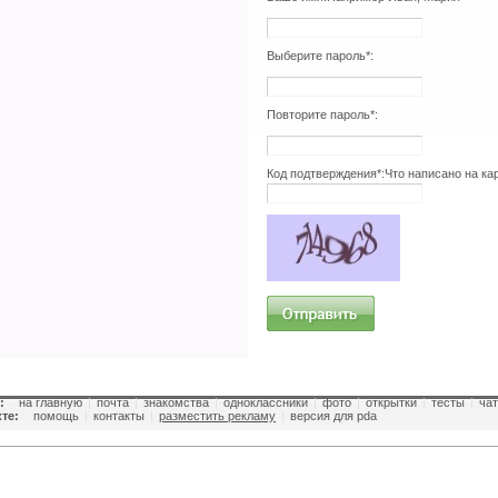
Выберите пароль*:
Повторите пароль*:
Код подтверждения*:
Что написано на ка
:
на главную
|
почта
|
знакомства
|
одноклассники
|
фото
|
открытки
|
тесты
|
чат
те:
помощь
|
контакты
|
разместить рекламу
|
версия для pda