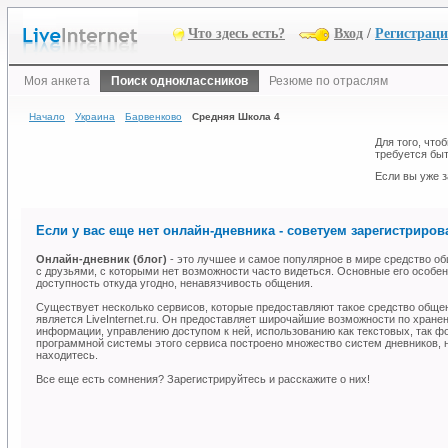
Что здесь есть?
Вход
/
Регистрац
Моя анкета
Поиск одноклассников
Резюме по отраслям
Начало
Украина
Барвенково
Средняя Школа 4
Для того, что
требуется быт
Если вы уже з
Если у вас еще нет онлайн-дневника - советуем зарегистрирова
Онлайн-дневник (блог)
- это лучшее и самое популярное в мире средство об
с друзьями, с которыми нет возможности часто видеться. Основные его особен
доступность откуда угодно, ненавязчивость общения.
Существует несколько сервисов, которые предоставляют такое средство общ
является LiveInternet.ru. Он предоставляет широчайшие возможности по хране
информации, управлению доступом к ней, использованию как текстовых, так ф
программной системы этого сервиса построено множество систем дневников, н
находитесь.
Все еще есть сомнения? Зарегистрируйтесь и расскажите о них!