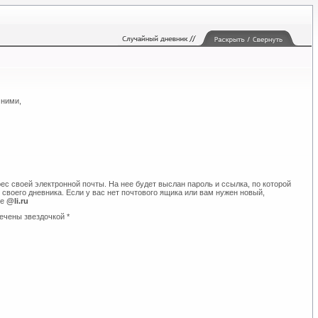
 ними,
ес своей электронной почты. На нее будет выслан пароль и ссылка, по которой
своего дневника. Если у вас нет почтового ящика или вам нужен новый,
те
@li.ru
ечены звездочкой *