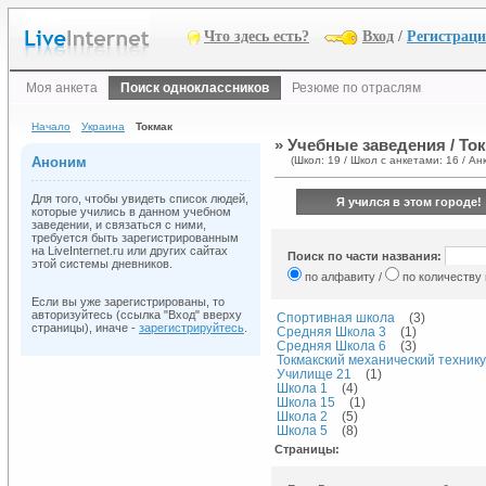
Что здесь есть?
Вход
/
Регистрац
Моя анкета
Поиск одноклассников
Резюме по отраслям
Начало
Украина
Токмак
» Учебные заведения / То
Аноним
(Школ: 19 / Школ с анкетами: 16 / Анк
Для того, чтобы увидеть список людей,
Я учился в этом городе!
которые учились в данном учебном
заведении, и связаться с ними,
требуется быть зарегистрированным
на LiveInternet.ru или других сайтах
Поиск по части названия:
этой системы дневников.
по алфавиту /
по количеству
Если вы уже зарегистрированы, то
авторизуйтесь (ссылка "Вход" вверху
Спортивная школа
(3)
страницы), иначе -
зарегистрируйтесь
.
Средняя Школа 3
(1)
Средняя Школа 6
(3)
Токмакский механический техник
Училище 21
(1)
Школа 1
(4)
Школа 15
(1)
Школа 2
(5)
Школа 5
(8)
Страницы: