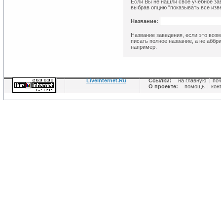
Если Вы не нашли свое учебное зав
выбрав опцию "показывать все изве
Название:
Название заведения, если это возм
писать полное название, а не аббр
например.
LiveInternet.Ru
Ссылки:
на главную
|
по
О проекте:
помощь
|
кон